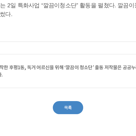
는
2
일 특화사업
“
깔끔이청소단
”
활동을 펼쳤다
.
깔끔이
힘썼다
.
창작한
후평1동, 독거 어르신을 위해 ‘깔끔이 청소단’ 출동
저작물은 공공
.