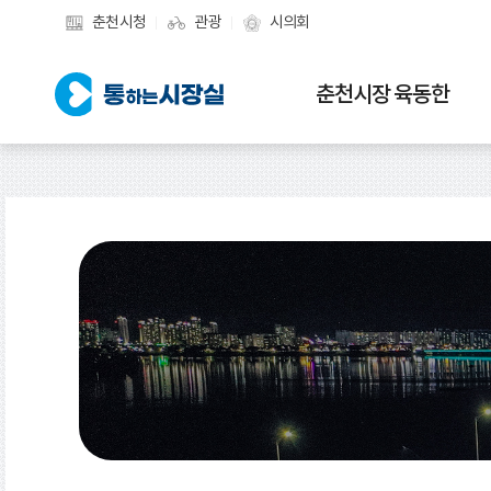
춘천시청
관광
시의회
춘천시장 육동한