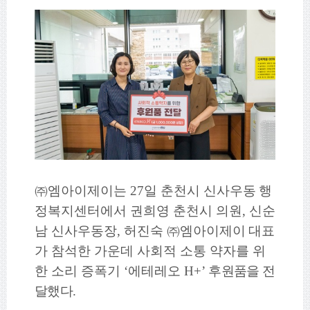
㈜
엠아이제이는
27
일 춘천시 신사우동
행
정복지센터에서 권희영 춘천시 의원
,
신순
남 신사우동장
,
허진숙
㈜
엠아이제이
대표
가 참석한 가운데 사회적 소통 약자를 위
한 소리 증폭기
‘
에테레오
H+’
후원품을 전
달했다
.