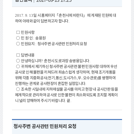
2017-09-13 17:25
일 시 홈페이지
「
춘천시에 바란다
」
에 게재된 민원에 대
2017. 9. 13
하여 아래와 같이 답변하고자 합니다
.
□
민원사항
○
민 원 인
송용원
:
○
민원요지
청사주변 공사관련 민원처리 요청
:
□
답변내용
○
안녕하십니까
춘천시 도로과장 송병용입니다
?
.
○
귀하께서 제기하신 청사주변 공사관련 불편 민원사항 대하여 우선
공사로 인해 불편을 끼쳐드려 죄송스럽게 생각하며
현재 조기개통을
,
위해 각종 지중화공사
전기
통신
도시가스
우
․
오수관로
를 병행하여
(
,
,
,
)
진행하는 관계로 공사현장이 혼잡한 실정입니다
.
○
조속한 시일내에 지하매설물 공사를 마치고 현장 내 공사간판 등을
체계적으로 관리하여 공사로 인한 불편이 최소화되도록 조치할 계획이
니 널리 양해하여 주
시기 바랍니다
끝
.
.
청사주변 공사관련 민원처리 요청