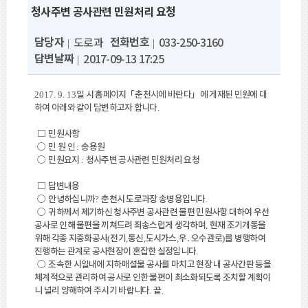
청사주변 공사관련 민원처리 요청
담당자
전화번호
도로과
033-250-3160
답변날짜
2017-09-13 17:25
일 시 홈페이지
「
춘천시에 바란다
」
에 게재된 민원에 대
2017. 9. 13
하여 아래와 같이 답변하고자 합니다
.
□
민원사항
○
민 원 인
송용원
:
○
민원요지
청사주변 공사관련 민원처리 요청
:
□
답변내용
○
안녕하십니까
춘천시 도로과장 송병용입니다
?
.
○
귀하께서 제기하신 청사주변 공사관련 불편 민원사항 대하여 우선
공사로 인해 불편을 끼쳐드려 죄송스럽게 생각하며
현재 조기개통을
,
위해 각종 지중화공사
전기
통신
도시가스
우
․
오수관로
를 병행하여
(
,
,
,
)
진행하는 관계로 공사현장이 혼잡한 실정입니다
.
○
조속한 시일내에 지하매설물 공사를 마치고 현장 내 공사간판 등을
체계적으로 관리하여 공사로 인한 불편이 최소화되도록 조치할 계획이
니 널리 양해하여 주
시기 바랍니다
끝
.
.