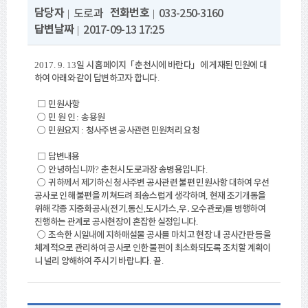
담당자
전화번호
도로과
033-250-3160
답변날짜
2017-09-13 17:25
일 시 홈페이지
「
춘천시에 바란다
」
에 게재된 민원에 대
2017. 9. 13
하여 아래와 같이 답변하고자 합니다
.
□
민원사항
○
민 원 인
송용원
:
○
민원요지
청사주변 공사관련 민원처리 요청
:
□
답변내용
○
안녕하십니까
춘천시 도로과장 송병용입니다
?
.
○
귀하께서 제기하신 청사주변 공사관련 불편 민원사항 대하여 우선
공사로 인해 불편을 끼쳐드려 죄송스럽게 생각하며
현재 조기개통을
,
위해 각종 지중화공사
전기
통신
도시가스
우
․
오수관로
를 병행하여
(
,
,
,
)
진행하는 관계로 공사현장이 혼잡한 실정입니다
.
○
조속한 시일내에 지하매설물 공사를 마치고 현장 내 공사간판 등을
체계적으로 관리하여 공사로 인한 불편이 최소화되도록 조치할 계획이
니 널리 양해하여 주
시기 바랍니다
끝
.
.