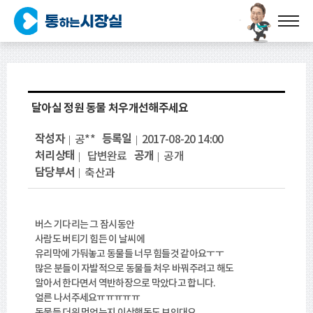
달아실 정원 동물 처우개선해주세요
작성자
등록일
공**
2017-08-20 14:00
처리상태
공개
답변완료
공개
담당부서
축산과
버스 기다리는 그 잠시동안
사람도 버티기 힘든 이 날씨에
유리막에 가둬놓고 동물들 너무 힘들것 같아요ㅜㅜ
많은 분들이 자발적으로 동물들 처우 바꿔주려고 해도
알아서 한다면서 역반하장으로 막았다고 합니다.
얼른 나서주세요ㅠㅠㅠㅠㅠ
동물들 더위 먹었는지 이상행동도 보인대요