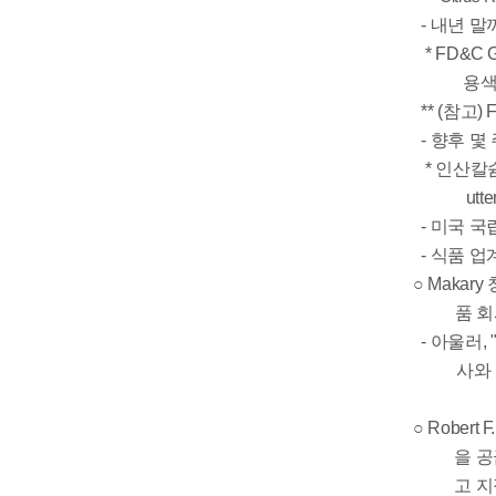
- 내년 말
* FD&C Gr
용색소
** (참고) F
- 향후 몇 
* 인산칼슘(Ca
utte
- 미국 국
- 식품 업계에
○ Makar
품 
- 아울러, 
사와
○ Rober
을 공
고 