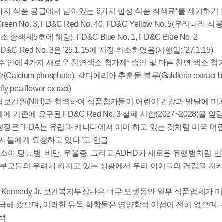
까지 식품 공급에서 남아있는 6가지 합성 식품 착색료
를 제거하기 
*
een No. 3, FD&C Red No. 40, FD&C Yellow No. 5(우리나
 황색제5호에 해당), FD&C Blue No. 1, FD&C Blue No. 2
D&C Red No. 3은 '25.1.15에 지정 취소하였음(시행일: '27.1.15)
주 안에 4가지 새로운 천연색소 첨가제
승인 및 다른 천연 색소 첨
*
lcium phosphate), 갈디에리아 추출물 블루(Galdieria extract
rfly pea flower extract)
립보건원(NIH)과 협력하여 식품첨가물이 어린이 건강과 발달에 미
 기존에 요구된 FD&C Red No. 3 철폐 시한(2027~2028)을 
y 청장은 "FDA는 유럽과 캐나다에서 이미 하고 있는 것처럼 미국
회사들에게 요청하고 있다"고 언급
"소아 당뇨병, 비만, 우울증, 그리고 ADHD가 새로운 유행병처럼
 부모들의 우려가 커지고 있는 상황에서 우리 아이들의 건강을 지키
t F. Kennedy Jr. 보건복지부장관은 너무 오랫동안 일부 식품
급해 왔으며, 이러한 유독 화합물은 영양학적 이점이 전혀 없으며
지적