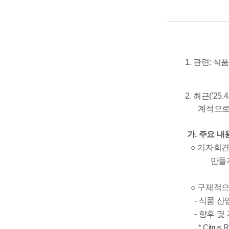
1. 관련: 식
2. 최근('
계적으로
가. 주요 내
○ 기자회견에
만들자
○ 구체적으
- 식품 산
- 향후 몇 
* Citrus Re