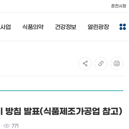
춘천시청
건사업
식품의약
건강정보
열린광장
 방침 발표(식품제조가공업 참고)
771