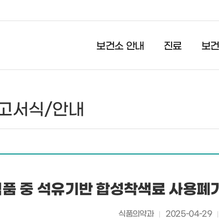
보건소 안내
진료
보
고서식/안내
식품 중 석유기반 합성착색료 사용폐기
식품의약과
2025-04-29