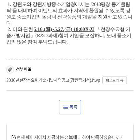
1.
강원도와 강원지방중소기업청에서는
‘2018
평창 동계올림
픽
’
을 대비하여 이벤트의
효과가 지역에 환원될 수 있도록 강
원도 중소기업의 올림픽 전략상품의 개발을 지원하고 있습니
다
2.
이와 관련
5.16.(
월
)~5.27.(
금
) 18:00
까지
「
현장수요형 기
술개발사업
」
(R&D
과제
)
참여 기업을 모집하니
,
도내 중소기
업의 많은 참여 부탁드립니다
.
첨부파일
2016년현장수요형기술개발사업공고(강원중기청).hwp
바로보기
목록
현재 페이지에서 제공하는 정보에 대하여 만족하셨습니까?