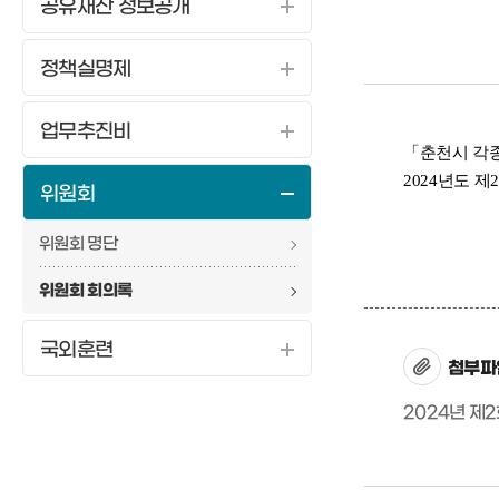
공유재산 정보공개
정책실명제
업무추진비
「춘천시 각종
2024년도 
위원회
위원회 명단
위원회 회의록
국외훈련
첨부파
2024년 제