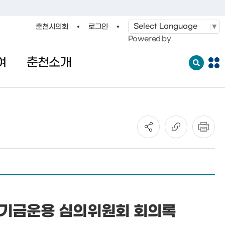
춘천시의회
로그인
·레저
교통
관광
춘천시청
Powered by
여
춘천소개
전
체
메
뉴
열
기
성기금운용 심의위원회 회의록