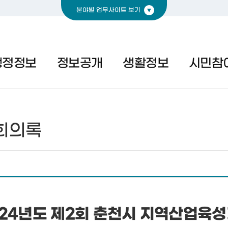
분야별 업무사이트 보기
경제
복지
문화
행정정보
정보공개
생활정보
시민참
회의록
024년도 제2회 춘천시 지역산업육