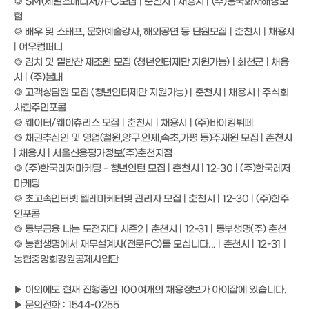
◎ SM(세일즈매니저)/FC모집 | 춘천시 | 채용시 | (주)흥국화재해상보
험
◎ 배우 및 스태프, 문화예술강사, 해외공연 등 단원모집 | 춘천시 | 채용시
| 여우컴퍼니
◎ 김치 및 밑반찬 제조원 모집 (청년인터제만 지원가능) | 화천군 | 채용
시 | (주)봄내
◎ 고객상담원 모집 (청년인터제만 지원가능) | 춘천시 | 채용시 | 주식회
사한주인포콤
◎ 웨이터/웨이츄리스 모집 | 춘천시 | 채용시 | (주)바이킹뷔페
◎ 채권추심인 및 영업(철원,양구,인제,속초,가평 등)주재원 모집 | 춘천시
| 채용시 | 서울신용평가정보(주)춘천지점
◎ (주)한국레저마케팅 - 청년인턴 모집 | 춘천시 | 12-30 | (주)한국레저
마케팅
◎ 초고속인터넷 텔레마케터및 관리자 모집 | 춘천시 | 12-30 | (주)한주
인포콤
◎ 동부금융 나는 도전자다 시즌2 | 춘천시 | 12-31 | 동부생명(주) 춘천
◎ 농협생명에서 재무설계사(전문FC)를 모십니다... | 춘천시 | 12-31 |
농협중앙회강원공제사업단
▶ 이외에도 현재 진행중인 100여개의 채용정보가 아이잡에 있습니다.
▶ 문의전화 : 1544-0255