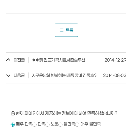
목록
이전글
◆◆닭 진드기,콕시듐,해결솔루션
2014-12-29
다음글
지구온난화 변화하는 태풍 장마 집중호우
2014-08-03
현재 페이지에서 제공하는 정보에 대하여 만족하셨습니까?
매우 만족
만족
보통
불만족
매우 불만족