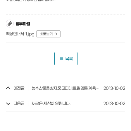
조달 3자단가 등록된 업체입니다.
첨부파일
백상안내서-1.jpg
바로보기
목록
이전글
농수산물용상자.중고파레트.절임통.계육상자.배추상자.행사용의자
2013-10-02
다음글
새로운 세상이 열립니다.
2013-10-02