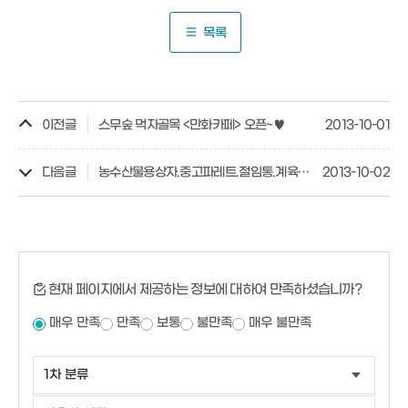
목록
이전글
스무숲 먹자골목 <만화카페> 오픈~♥
2013-10-01
다음글
농수산물용상자.중고파레트.절임통.계육상자.배추상자.행사용의자
2013-10-02
현재 페이지에서 제공하는 정보에 대하여 만족하셨습니까?
매우 만족
만족
보통
불만족
매우 불만족