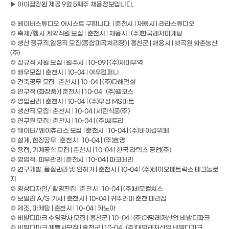
▶ 아이잡강원 제공 9월 5째주 채용정보입니다.
◎ 베이비스튜디오 어시스트 구합니다. | 춘천시 | 채용시 | 라라스튜디오
◎ 축제/행사 계약직원 모집 | 춘천시 | 채용시 | (주)한국레저마케팅
◎ 생산 정규직,일용직 모집(종합미곡처리장) | 홍천군 | 채용시 | 햇곡원 화촌농산
(주)
◎ 정규직 사원 모집 | 원주시 | 10-09 | (주)재마무역
◎ 배우모집 | 춘천시 | 10-04 | 여우컴퍼니
◎ 건축공무 모집 | 춘천시 | 10-04 | (주)다해건설
◎ 연구직 (화장품) | 춘천시 | 10-04 | (주)웰코스
◎ 영업관리 | 춘천시 | 10-04 | (주)무상 MS마트
◎ 생산직 모집 | 춘천시 | 10-04 | 세린식품(주)
◎ 연구원 모집 | 춘천시 | 10-04 | (주)씨트리
◎ 웨이터/웨이츄리스 모집 | 춘천시 | 10-04 | (주)바이킹뷔페
◎ 설계, 현장공무 | 춘천시 | 10-04 | (주)효명
◎ 용접, 기계공학 모집 | 춘천시 | 10-04 | 한국 라텍스 공업(주)
◎ 영업직, 피부관리 | 춘천시 | 10-04 | 파코메리
◎ 연구개발, 품질관리 및 인허가 | 춘천시 | 10-04 | (주)바이오메트릭스 테크놀로
지
◎ 영상디자인/ 촬영편집 | 춘천시 | 10-04 | (주)네모컬쳐스
◎ 보일러 A/S 기사 | 춘천시 | 10-04 | 귀뚜라미 춘천 대리점
◎ 제조, 마케팅 | 춘천시 | 10-04 | 카노아
◎ 비발디파크 수영강사 모집 | 홍천군 | 10-04 | (주)대명레저산업 비발디파크
◎ 비발디파크 제빵사모집 | 홍천군 | 10-04 | (주)대명레저산업 비발디파크