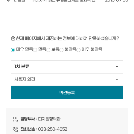
다음글
깨끗하게 읽은 유명출판사별 동화책 전집류 사.고 팔아요
2013-09-30
현재 페이지에서 제공하는 정보에 대하여 만족하셨습니까?
매우 만족
만족
보통
불만족
매우 불만족
의견등록
담당부서 :
디지털정책과
전화번호 :
033-250-4052