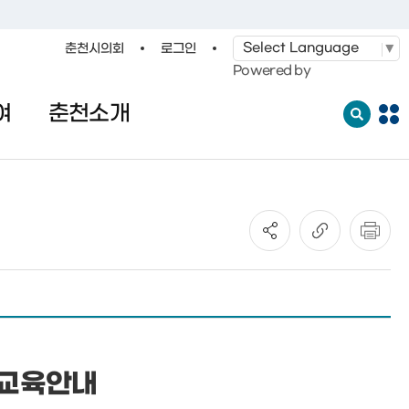
춘천시의회
로그인
·레저
교통
관광
춘천시청
Powered by
여
춘천소개
전
체
메
뉴
열
기
 교육안내