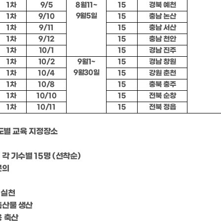
1차
9/5
8월11~
15
경북 예천
9월5일
1차
9/10
15
충남 논산
1차
9/11
15
충남 서산
1차
9/12
15
충남 천안
1차
10/1
15
경남 진주
1차
10/2
9월1~
15
경남 창원
9월30일
1차
10/4
15
강원 춘천
1차
10/8
15
충북 충주
1차
10/10
15
전북 순창
1차
10/11
15
전북 정읍
각 도별 교육 지정장소
: 각 기수별 15명 (선착순)
문의
 실천
 축산물 생산
용 축산