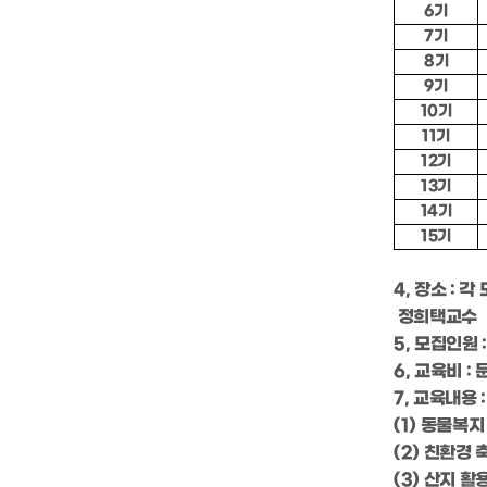
6기
7기
8기
9기
10기
11기
12기
13기
14기
15기
4, 장소 : 
정희택교수
5, 모집인원 
6, 교육비 : 
7, 교육내용 :
(1) 동물복지
(2) 친환경
(3) 산지 활