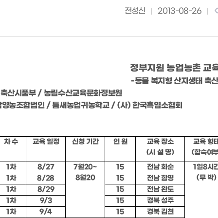
전성신
2013-08-26
정부지원 농업농촌 교
-동물 복지형 산지생태 축
 농림축산시품부 / 농림수산교육문화정보원
 수암영농조합법인 / 틈새농업귀농학교 / (사) 한국흑염소협회
차 수
교육 일정
신청 기간
인 원
교육 장소
교육 형
(시 설 명)
(합숙여부
1차
8/27
7월20~
15
전남 화순
1일8시
8월20
(무 박)
1차
8/28
15
전남 함평
1차
8/29
15
전남 완도
1차
9/3
15
경북 성주
1차
9/4
15
경북 김천