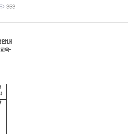
353
육안내
산교육-
태
)
간