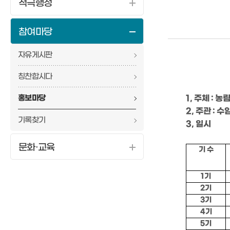
적극행정
참여마당
자유게시판
칭찬합시다
홍보마당
1, 주체 :
2, 주관 :
기록찾기
3, 일시
문화·교육
기 수
1기
2기
3기
4기
5기