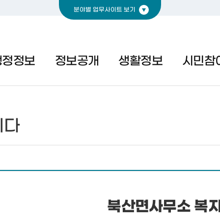
분야별 업무사이트 보기
경제
복지
문화
행정정보
정보공개
생활정보
시민참
시다
북산면사무소 복