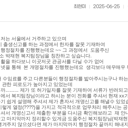
최현미
2025-06-25
 저는 서울에서 거주하고 있으며
이 출생신고를 하는 과정에서 한자를 잘못 기재하여
행정절차를 진행했는데요 ~~ 그 과정에서 도움주신
소 박재현 복지팀장님을 칭찬하고 싶습니다.
활을 하다보니 이곳저곳 관공서를 다닐 수가 없어
터넷을 통해 본 개명절차를 진행했는데요 생각보다 매우매우 
서 수임료를 주고 다른분들이 행정절차를 밟아주시는구나 하는
에 관한 피로도가 높아지고 있었는데
.......... 제가 또 허가일자를 잘못 기재하여 서류가 반려되
에서 복지팀장님이라고 하시는 분이 전화를 주셔서 현재 xx가
기 쉽게 설명해 주셔셔 제가 혼자서 개명신고를 해낼수 있었
이렇게 열정(????)을 가지고 적극적으로 업무처리 해주시는
셔서 개명신고서 제출한 부분을 다시금 확인해보라고 재 안
고 마지막까지 정리할수 있게금 도움주신 복지팀장님(박재현)
챙겨주지 않으셨다면 제가 마지막까지 행정절차 끝까지 해내