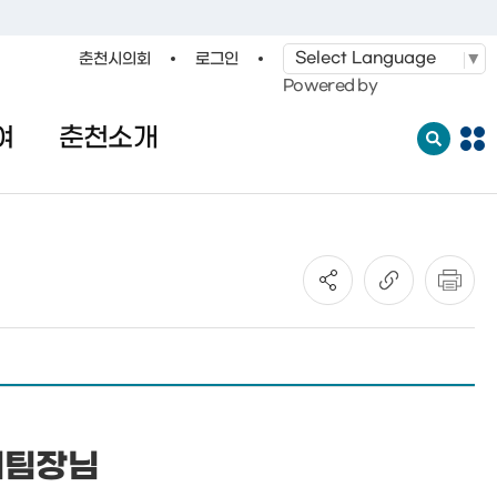
춘천시의회
로그인
·레저
교통
관광
춘천시청
Powered by
여
춘천소개
전
체
메
뉴
열
기
지팀장님