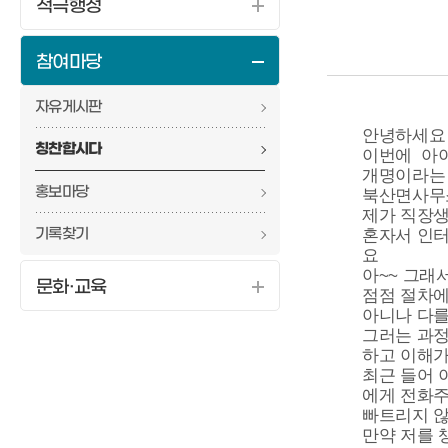
적극행정
참여마당
자유게시판
안녕하세요
칭찬합시다
이번에
아
개명이라는 
홍보마당
북산면사무
제가 직장생
기록찾기
혼자서 인
요
아~~ 그래
문화·교육
점점 절차
아니나 다를까
그러는 과정
하고 이해가
최근 들어 
에게 전화주
빠트리지 않
만약 저를 