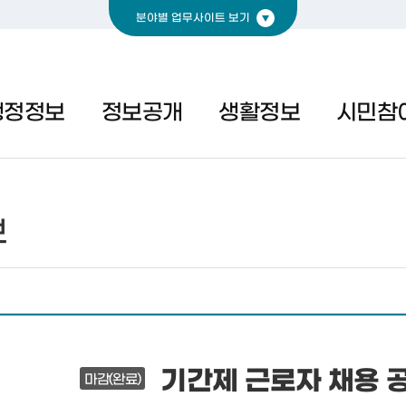
분야별 업무사이트 보기
경제
복지
문화
행정정보
정보공개
생활정보
시민참
보
기간제 근로자 채용 공고
마감(완료)