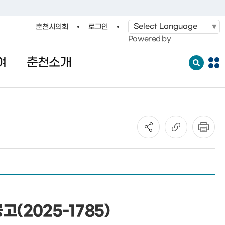
춘천시의회
로그인
·레저
교통
관광
춘천시청
Powered by
여
춘천소개
전
체
메
뉴
열
기
(2025-1785)