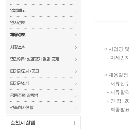
입법예고
인사정보
채용정보
시정소식
○ 사업명 
- 미세먼지 
민간위탁 성과평가 결과 공개
타기관고시/공고
○ 채용일정
타기관소식
- 서류접수: 2
- 서류합격자 
공동주택 알림방
- 면 접: 
건축허가현황
- 최종발표:
춘천시 살림