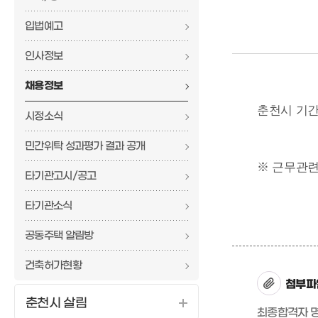
입법예고
인사정보
채용정보
춘천시 기간
시정소식
민간위탁 성과평가 결과 공개
※ 근무관련
타기관고시/공고
타기관소식
공동주택 알림방
건축허가현황
첨부파
춘천시 살림
최종합격자 명단