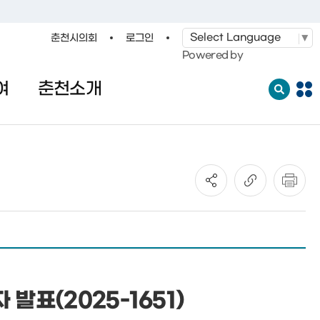
춘천시의회
로그인
·레저
교통
관광
춘천시청
Powered by
여
춘천소개
전
체
메
뉴
열
기
표(2025-1651)