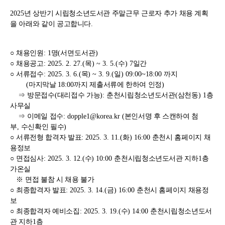
2025
년 상반기 시립청소년도서관 주말근무 근로자 추가 채용 계획
을 아래와 같이 공고합니다
.
○
채용인원
: 1
명
(서면도서관
)
○
채용공고
: 2025. 2. 27.(목
) ~ 3. 5.(수
) 7
일간
○
서류접수
: 2025. 3. 6.(
목
) ~ 3. 9.(
일
) 09:00~18:00
까지
(
마지막날
18:00
까지 제출서류에 한하여 인정
)
⇒
방문접수
(
대리접수 가능
):
춘천시립청소년도서관
(
삼천동
) 1
층
사무실
⇒
이메일 접수
: dopple1@korea.kr
(
본인서명 후 스캔하여 첨
부
,
수신확인 필수
)
○
서류전형 합격자 발표
: 2025. 3. 11.(
화
) 16:00
춘천시 홈페이지 채
용정보
○
면접심사
: 2025. 3. 12.(
수
) 10:00
춘천시립청소년도서관 지하
1
층
가온실
※
면접 불참 시 채용 불가
○
최종합격자 발표
: 2025. 3. 14.(
금
) 16:00
춘천시 홈페이지 채용정
보
○
최종합격자 예비소집
: 2025. 3. 19.(
수
) 14:00
춘천시립청소년도서
관 지하
1
층