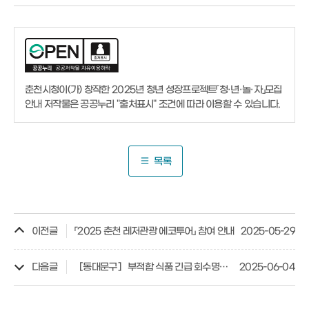
춘천시청이(가) 창작한
2025년 청년 성장프로젝트「청·년·놀·자」모집
안내
저작물은 공공누리
"출처표시"
조건에 따라 이용할 수 있습니다.
목록
이전글
「2025 춘천 레저관광 에코투어」 참여 안내
2025-05-29
다음글
［동대문구］ 부적합 식품 긴급 회수명령 알림
2025-06-04