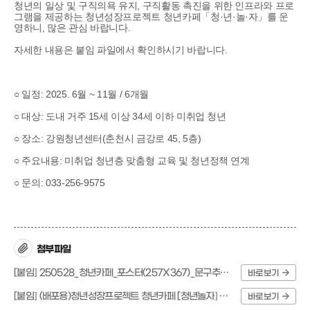
청년의 일상 및 구직의욕 유지, 구직활동 촉진을 위한 인프라와 프로
그램을 제공하는 청년성장프로젝트 청년카페「청·년·놀·자」를 운
영하니, 많은 관심 바랍니다.
자세한 내용은 붙임 파일에서 확인하시기 바랍니다.
○ 일정: 2025. 6월 ~ 11월 / 6개월
○ 대상: 도내 거주 15세 이상 34세 이하 미취업 청년
○ 장소: 강원청년센터(춘천시 금강로 45, 5층)
○ 주요내용: 미취업 청년층 맞춤형 교육 및 청년정책 연계
○ 문의: 033-256-9575
첨부파일
[붙임] 250528_청년카페_포스터(257X367)_문구추가수정.png
바로보기
[붙임] (배포용)청년성장프로젝트 청년카페 [청년놀자] 운영 계획_0528.pdf
바로보기