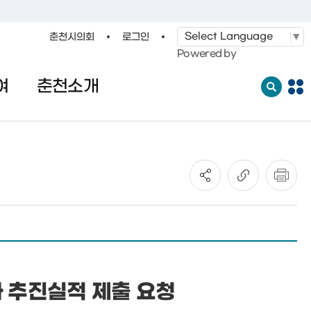
춘천시의회
로그인
·레저
교통
관광
춘천시청
Powered by
여
춘천소개
전
체
메
뉴
열
기
 추진실적 제출 요청