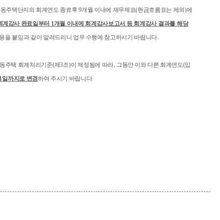
 공동주택단지의 회계연도 종료후
9
개월 이내에 재무제표
(
현금흐름표는 제외
)
에
회계감사 완료일부터
1
개월 이내에 회계감사
보고서 등 회계감사 결과를 해당
용을 붙임과 같이 알려드리니 업무 수행에 참고하시기 바랍니다
.
공동주택 회계처리기준
(
제
3
조
)
이 제정됨에 따라
,
그동안 이와
다른 회계연도
(
입
1
일까지로 변경
하여 주시기 바랍니다
.