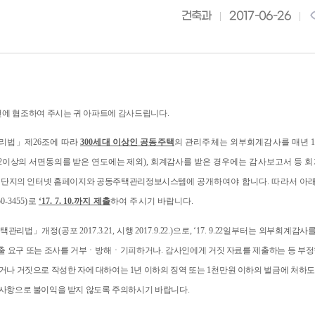
건축과
2017-06-26
에 협조하여 주시는 귀 아파트에 감사드립니다
.
리법
」
제
26
조에 따라
300
세대 이상인 공동주택
의 관리주체는 외부회계감사를 매년
2
이상의 서면동의를 받은 연도에는 제외
),
회계감사를 받은
경우에는 감사보고서 등 
택단지의 인터넷 홈페이지와 공동주택관리정보시스템에
공개하여야 합니다
.
따라서 아
50-3455)
로
‘17. 7. 10.
까지 제출
하여 주시기 바랍니다
.
택관리법
」
개정
(
공포
2017.3.21,
시행
2017.9.22.)
으로
, ‘17. 9.22
일부터는 외부
회계감사를
출 요구 또는 조사를 거부
ㆍ
방해
ㆍ
기피하거나
.
감사인에게 거짓 자료를 제출하는 등 부정
거나 거짓으로 작성한 자에 대하여는
1
년
이하의 징역 또는
1
천만원 이하의 벌금에 처하
사항으로 불이익을 받지 않도록
주의하시기 바랍니다
.