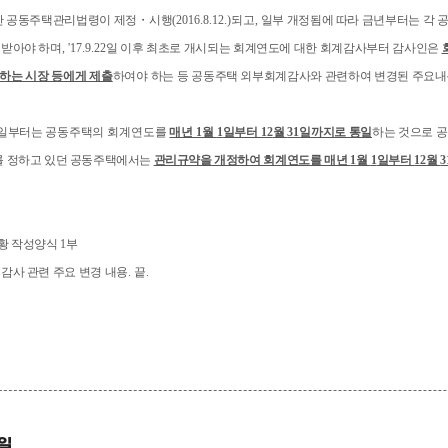
안 공동주택관리법령이 제정
・
시행
(2016.8.12.)
되고
,
일부 개정됨에 따라 금년부터는 각
 받아야 하며
, '17.9.22
일 이후 최초로 개시되는 회계연도에 대한 회계감사부터 감사인은
하는 시장 등에게 제출
하여야 하는 등
공동주택 외부회계감사와 관련하여 변경된 주요내
일부터는
공동주택의 회계연도를
매년
1
월
1
일부터
12
월
31
일
까지로 통일
하는 것으로 
를 정하고 있던 공동주택에서는
관리규약을 개정하
여 회계연도를 매년
1
월
1
일부터
12
월
3
황 작성양식
1
부
감사 관련 주요 변경 내용
.
끝
.
일