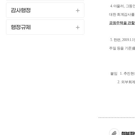
4.
아울러
,
그동
감사행정
대한 회계감사를
공동주택을 관할
행정규제
5
.
한편
, 2019.1.1
주일 등을 기준
)
붙임
1.
추진현
2.
외부회계
첨부파