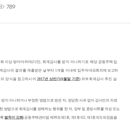
789
1
회 이상 받아야하며
(
다만
,
회계감사를 받지 아니하기로 해당
공동주택 입
회계감사의 결과를 제출받은 날부터
1
개월 이내에 입주자대
표회의에 보고하
래의 양식을 참고하시어
2017
년 상반기
(6
월말 기준
)
외부회계감사 추진 실
 받지 아니하거나 부정한 방법으로 받은 자
,
정당한 사유 없이 감사인의 자료
한 방법으로 회계감사를 방해하는 행위를 한 자
,
장부 및 증빙서류를 작성 또는
도록
벌칙이 강화
(
공동주택관리법 제
99
조제
1
호
,
제
1
호의
2,
제
1
호의
3)
되었음을