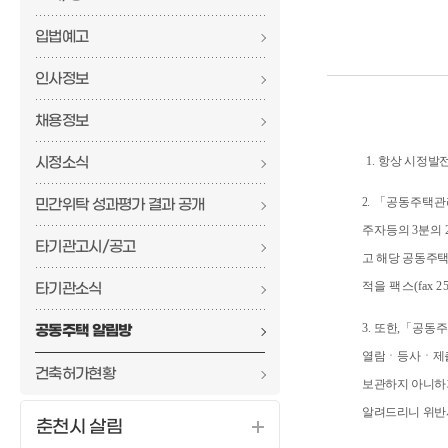
입법예고
인사정보
채용정보
시정소식
1.
항상 시정발전
2
.
「
공동주택관
민간위탁 성과평가 결과 공개
주자등의
3
분의
타기관고시/공고
고 해당 공동주
적을 팩스
(fax 2
타기관소식
3.
또한
,
「
공동주
공동주택 알림방
열람
ㆍ
등사
ㆍ
제
건축허가현황
보관하지 아니하
알려드리니 위반
춘천시 살림