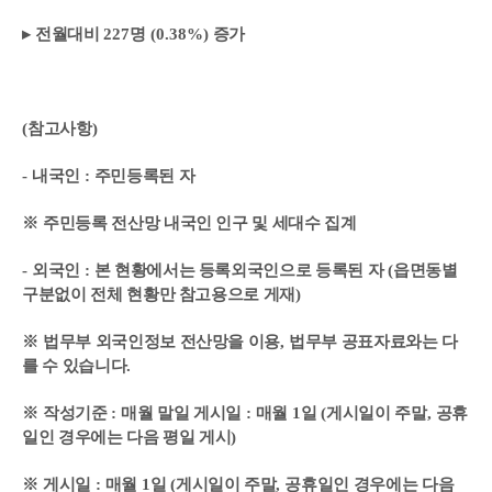
▸
전월대비
227
명
(0.38%)
증가
(
참고사항
)
-
내국인
:
주민등록된 자
※
주민등록 전산망 내국인 인구 및 세대수 집계
-
외국인
:
본 현황에서는 등록외국인으로 등록된 자
(
읍면동별
구분없이 전체 현황만 참고용으로 게재
)
※
법무부 외국인정보 전산망을 이용
,
법무부 공표자료와는 다
를 수 있습니다
.
※
작성기준
:
매월 말일 게시일
:
매월
1
일
(
게시일이 주말
,
공휴
일인 경우에는 다음 평일 게시
)
※
게시일
:
매월
1
일
(
게시일이 주말
,
공휴일인 경우에는 다음