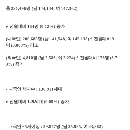
총
291,496
명
(
남
144,134,
여
147,362)
▸
전월대비
164
명
(0.12%)
증가
(
내국인
) 286,686
명
(
남
141,548,
여
145,138) *
전월대비
9
명
(0.003%)
감소
(
외국인
) 4,810
명
(
남
2,586,
여
2,224) *
전월대비
173
명
(3.7
3%)
증가
-
내국인 세대수
: 136,911
세대
▸
전월대비
129
세대
(0.09%)
증가
-
내국인
65
세이상
: 59,847
명
(
남
25,985,
여
33,862)