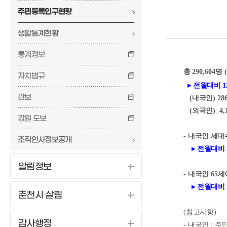
주민등록인구현황
생활통계현황
통계정보
총
290,604
명
(
자치법규
▸
전월대비 1
관보
(
내국인
) 28
(
외국인
) 4,
강원 도보
-
내국인 세대
조직인사정보공개
▸
전월대비 2
알림정보
-
내국인
65
세
▸
전월대비 2
춘천시 살림
(
참고사항)
감사행정
-
내국인
:
주