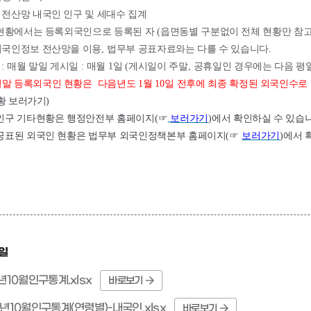
전산망 내국인 인구 및 세대수 집계
현황에서는 등록외국인으로 등록된 자
(
읍면동별 구분없이 전체 현황만 참
외국인정보 전산망을 이용
,
법무부 공표자료와는 다를 수 있습니다
.
준
:
매월 말일 게시일
:
매월
1
일
(
게시일이 주말
,
공휴일인 경우에는 다음 평
월말 등록외국인 현황은
다음년도
1
월
10
일 전후에 최종 확정된 외국인수로
황 보러가기
)
인구 기타현황은 행정안전부 홈페이지
(
☞
보러가기
)
에서 확인하실 수 있습
공표된 외국인 현황은 법무부 외국인정책본부 홈페이지
(
☞
보러가기
)
에서 
일
년10월인구통계.xlsx
바로보기
2년10월인구통계(연령별)-내국인.xlsx
바로보기