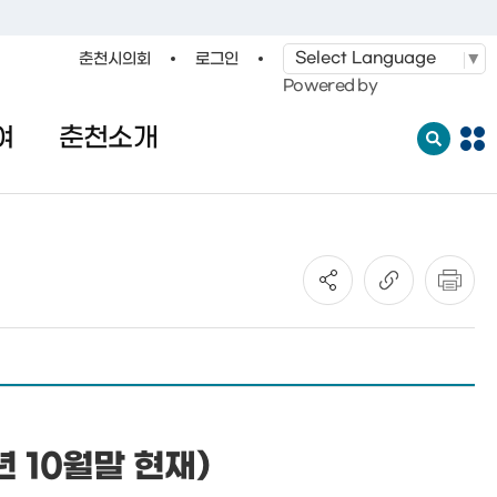
춘천시의회
로그인
·레저
교통
관광
춘천시청
Powered by
여
춘천소개
전
체
메
뉴
열
기
 10월말 현재)