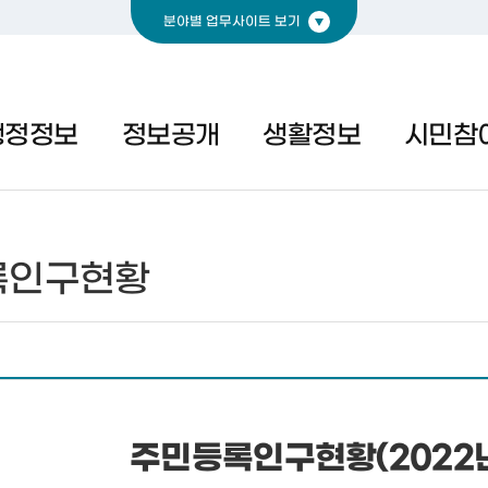
분야별 업무사이트 보기
경제
복지
문화
행정정보
정보공개
생활정보
시민참
록인구현황
주민등록인구현황(2022년