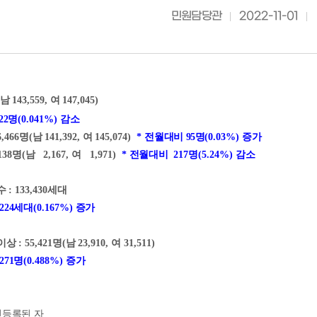
민원담당관
2022-11-01
남
143,559,
여
147,045)
22
명
(0.041%) 감소
6,466
명
(
남
141,392,
여
145,074)
*
전월대비 95
명
(0.03%)
증가
138
명
(
남
2,167,
여
1,971)
*
전월대비
217
명
(5.24%) 감소
수
: 133,430
세대
24
세대
(0.167%)
증가
이상
: 55,421
명
(
남
23,910,
여
31,511)
71
명
(0.488%)
증가
민등록된 자