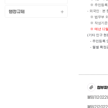
※
주민등록 
-
외국인
:
본 
행정규제
※
법무부 
※
작성기
※
매년
12
(
기타 인구 현
-
주민등록 
-
월별 확정
첨부파
붙임1)2022
붙임2)202