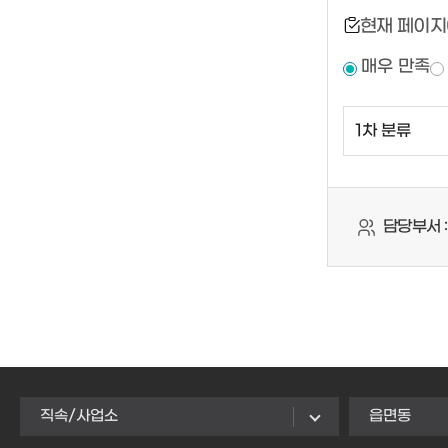
현재 페이지
매우 만족
담당부서 :
직속/사업소
읍면동