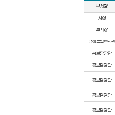
부서명
직
시장
원
찾
부시장
기
검
정책특별보좌
색
홍보담당관
결
과
홍보담당관
표
입
니
홍보담당관
다.
홍보담당관
홍보담당관