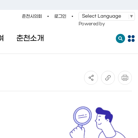
춘천시의회
로그인
·레저
교통
관광
춘천시청
Powered by
여
춘천소개
전
체
메
뉴
열
기