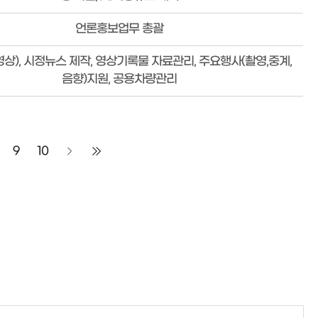
언론홍보업무 총괄
상), 시정뉴스 제작, 영상기록물 자료관리, 주요행사(촬영,중계,
음향)지원, 공용차량관리
9
10