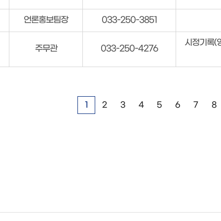
언론홍보팀장
033-250-3851
시정기록(영
주무관
033-250-4276
1
2
3
4
5
6
7
8