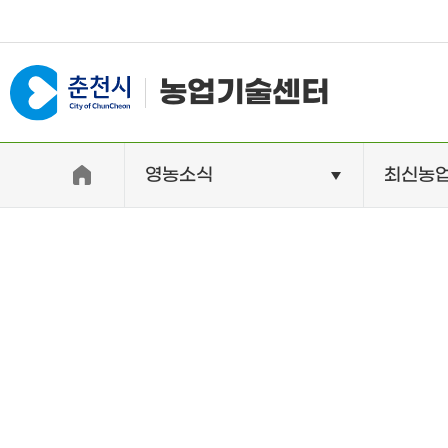
농업기술센터
영농소식
최신농
센터소개
기술정보
인사말
농업기술정보
연혁/기능
조직 및 업무분장
주요사업
시설현황
역대소장
찾아오시는 길