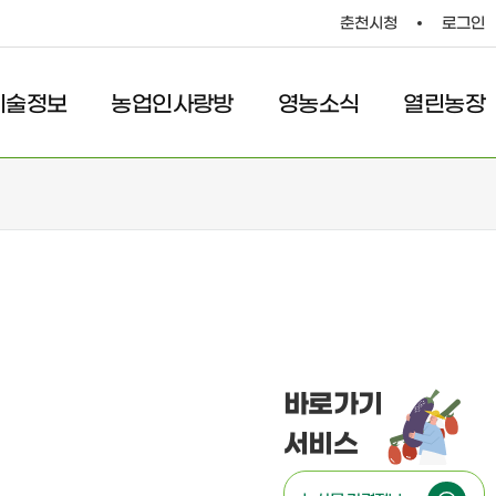
춘천시청
로그인
기술정보
농업인사랑방
영농소식
열린농장
식
열린농장
항
농업인홈페이지
내
포토갤러리
내
영농상담
업소식
바로가기
서비스
식