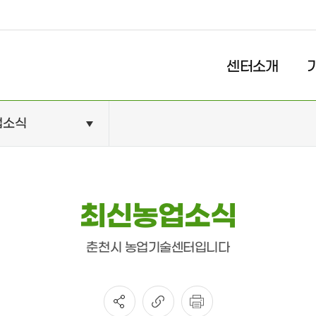
센터소개
업소식
농업인사랑방
영농소
농업인단체
공지사
체험마을
교육안
최신농업소식
관광농원
사업안
봄애취애
최신농
춘천시 농업기술센터입니다
농촌인력중개
자료실
민원서